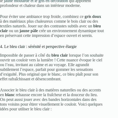
le
jaune moutarde et le gris en décoration
qui apportent
profondeur et chaleur dans un intérieur moderne.
Pour éviter une ambiance trop froide, combinez ce
gris doux
à des matériaux plus chaleureux comme le bois clair ou des
textiles naturels. Jouer sur des contrastes subtils avec un
bleu
clair
ou un
jaune pâle
crée un environnement dynamique tout
en préservant cette impression d’espace ouvert et serein.
4. Le bleu clair : sérénité et perspective élargie
Impossible de passer à côté du
bleu clair
lorsque l’on souhaite
ouvrir un couloir vers la lumière ! Cette nuance évoque le ciel
ou l’eau, invitant au calme et au voyage. Elle agrandit
subtilement l’espace, parfait pour gommer les sensations
d’exiguïté. Plus original que le blanc, ce bleu plaît pour son
effet rafraîchissant et désencombrant.
Associer le bleu clair à des matières naturelles ou des accents
en
blanc
rehausse encore la fraîcheur et la douceur du lieu.
On peut aussi jouer avec des bandes horizontales dans des
tons voisins pour étirer visuellement le couloir. Voici quelques
idées pour utiliser le bleu clair :