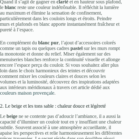
Quand il s’agit de gagner en
clarté
et en hauteur sous plafond,
le
blanc
reste une couleur indétrônable. Il réfléchit la lumière
au maximum et élimine la sensation de confinement,
particulièrement dans les couloirs longs et étroits. Peindre
murs et plafonds en blanc apporte instantanément fraîcheur et
pureté à l’espace.
En complément du
blanc pur
, l’ajout d’accessoires colorés
comme un tapis ou quelques cadres
pastel
sur les murs rompt
la monotonie et donne du relief. Miser également sur des
menuiseries blanches renforce la continuité visuelle et allonge
encore l’espace perçu du couloir. Si vous souhaitez aller plus
loin dans le choix harmonieux des teintes et découvrir
comment mixer les couleurs claires et douces selon les
volumes et la luminosité, découvrez des inspirations adaptées
aux intérieurs méridionaux à travers cet article dédié aux
couleurs maison provençale
.
2. Le beige et les tons sable : chaleur douce et légèreté
Le
beige
ne se contente pas d’adoucir l’ambiance, il a aussi la
capacité d’illuminer un couloir tout en y insufflant une chaleur
subtile. Souvent associé à une atmosphère accueillante, il
apaise les perspectives et relie harmonieusement les différentes
pièces traversées. Le secret réside dans son équilibre réussi