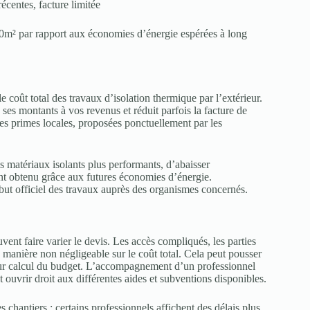
écentes, facture limitée
150m² par rapport aux économies d’énergie espérées à long
 coût total des travaux d’isolation thermique par l’extérieur.
es montants à vos revenus et réduit parfois la facture de
aines primes locales, proposées ponctuellement par les
s matériaux isolants plus performants, d’abaisser
ment obtenu grâce aux futures économies d’énergie.
but officiel des travaux auprès des organismes concernés.
vent faire varier le devis. Les accès compliqués, les parties
e manière non négligeable sur le coût total. Cela peut pousser
 leur calcul du budget. L’accompagnement d’un professionnel
 ouvrir droit aux différentes aides et subventions disponibles.
s chantiers : certains professionnels affichent des délais plus