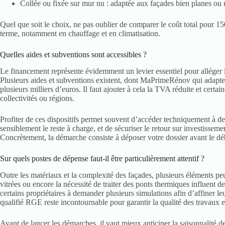
Collée ou fixée sur mur nu : adaptée aux façades bien planes ou r
Quel que soit le choix, ne pas oublier de comparer le coût total pour 
terme, notamment en chauffage et en climatisation.
Quelles aides et subventions sont accessibles ?
Le financement représente évidemment un levier essentiel pour alléger le
Plusieurs aides et subventions existent, dont MaPrimeRénov qui adapte s
plusieurs milliers d’euros. Il faut ajouter à cela la TVA réduite et cert
collectivités ou régions.
Profiter de ces dispositifs permet souvent d’accéder techniquement à de
sensiblement le reste à charge, et de sécuriser le retour sur investisse
Concrètement, la démarche consiste à déposer votre dossier avant le dé
Sur quels postes de dépense faut-il être particulièrement attentif ?
Outre les matériaux et la complexité des façades, plusieurs éléments peu
vitrées ou encore la nécessité de traiter des ponts thermiques influent d
certains propriétaires à demander plusieurs simulations afin d’affiner
qualifié RGE reste incontournable pour garantir la qualité des travaux et
Avant de lancer les démarches, il vaut mieux anticiper la saisonnalité de