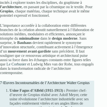
incités à explorer toutes les disciplines, du graphisme à
l’architecture
, en passant par la céramique ou le textile. Pour
Gropius
, chaque matériau, chaque technique avait le même
potentiel expressif et fonctionnel.
L’importance accordée à la collaboration entre différentes
branches de la création aboutit naturellement à l’élaboration de
solutions inédites, modulaires et efficientes, annonçant le
triomphe du
minimalisme
dans le
design moderne
. Sans
surprise, le
Bauhaus
devient rapidement le synonyme
d’innovation structurée, contribuant activement à l’émergence
d’un
mouvement avant-gardiste
sans précédent. Il faut
souligner que ce renouveau artistique et architectural puise
aussi sa force dans les échanges constants entre figures telles
que
Le Corbusier
et Ludwig Mies van der Rohe, tous engagés
dans la transformation radicale de l’architecture
contemporaine.
7 Œuvres Incontournables de l’Architecture Walter Gropius
Usine Fagus d’Alfeld (1911-1913) :
Premier chef-
d’œuvre de Gropius réalisé avec Adolf Meyer, cette
usine révolutionne l’architecture industrielle avec ses
façades entièrement vitrées et ses angles libres de